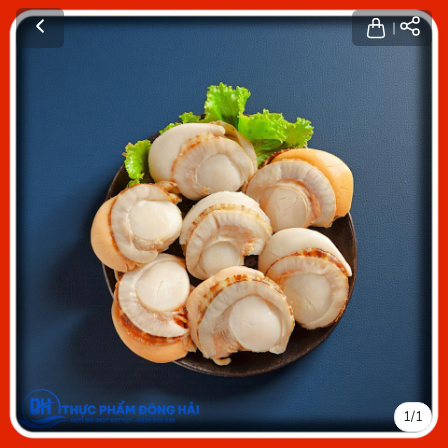
1
/
1