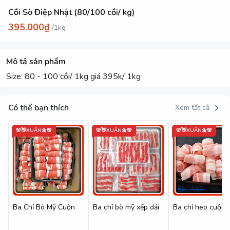
Cồi Sò Điệp Nhật (80/100 cồi/ kg)
395.000₫
/
1kg
Mô tả sản phẩm
Size: 80 - 100 cồi/ 1kg giá 395k/ 1kg
Có thể bạn thích
Xem tất cả
🌸👋XUÂN🌼🌸
🌸👋XUÂN🌼🌸
🌸👋XUÂN🌼🌸
Ba Chỉ Bò Mỹ Cuộn
Ba chỉ bò mỹ xếp dải
Ba chỉ heo cuộn