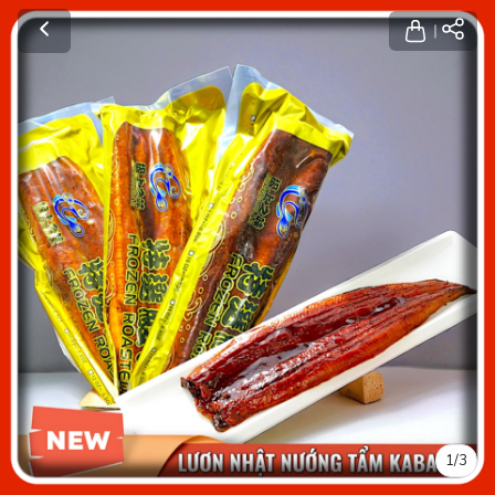
1
/
3