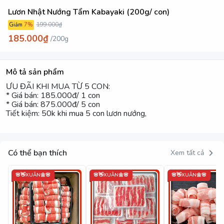
Lươn Nhật Nướng Tẩm Kabayaki (200g/ con)
199.000₫
Giảm
7
%
185.000₫
/
200g
Mô tả sản phẩm
ƯU ĐÃI KHI MUA TỪ 5 CON:
* Giá bán: 185.000đ/ 1 con
* Giá bán: 875.000đ/ 5 con
Tiết kiệm: 50k khi mua 5 con lươn nướng,
Có thể bạn thích
Xem tất cả
🌸👋XUÂN🌼🌸
🌸👋XUÂN🌼🌸
🌸👋XUÂN🌼🌸