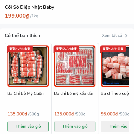
Cồi Sò Điệp Nhật Baby
199.000₫
/
1kg
Có thể bạn thích
Xem tất cả
🌸👋XUÂN🌼🌸
🌸👋XUÂN🌼🌸
🌸👋XUÂN🌼🌸
Ba Chỉ Bò Mỹ Cuộn
Ba chỉ bò mỹ xếp dải
Ba chỉ heo cuộn
135.000₫
135.000₫
95.000₫
/
500g
/
500g
/
500g
Thêm vào giỏ
Thêm vào giỏ
Thêm vào gi