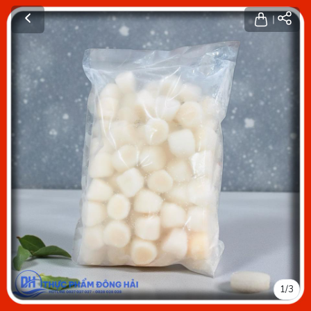
1
/
3