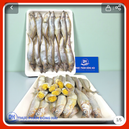
1
/
5