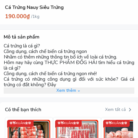
Cá Trứng Nauy Siêu Trứng
190.000₫
/
1kg
Mô tả sản phẩm
Cá trứng là cá gì?
Công dụng, cách chế biến cá trứng ngon
Nhằm có thêm những thông tin bổ ích về loài cá trứng.
Hôm nay hãy cùng THỰC PHẨM ĐỒG HẢI tìm hiểu cá trứng
là cá gì?
Công dụng, cách chế biến cá trứng ngon nhé!
Cá trứng có những công dụng gì đối với sức khỏe? Giá cá
trứng có đắt không? Đây
Xem thêm
Có thể bạn thích
Xem tất cả
🌸👋XUÂN🌼🌸
🌸👋XUÂN🌼🌸
🌸👋XUÂN🌼🌸