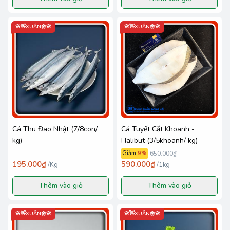
🌸👋XUÂN🌼🌸
🌸👋XUÂN🌼🌸
Cá Thu Đao Nhật (7/8con/
Cá Tuyết Cắt Khoanh -
kg)
Halibut (3/5khoanh/ kg)
Giảm
9
%
650.000₫
195.000₫
590.000₫
/
Kg
/
1kg
Thêm vào giỏ
Thêm vào giỏ
🌸👋XUÂN🌼🌸
🌸👋XUÂN🌼🌸