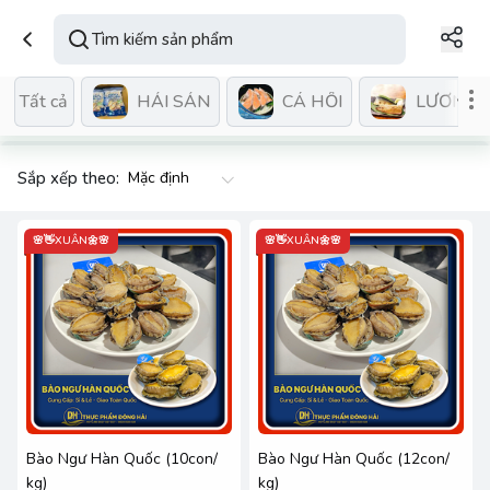
HẢI SẢN
CÁ HỒI
LƯƠN NƯ
Tất cả
Sắp xếp theo:
🌸👋XUÂN🌼🌸
🌸👋XUÂN🌼🌸
Bào Ngư Hàn Quốc (10con/
Bào Ngư Hàn Quốc (12con/
kg)
kg)