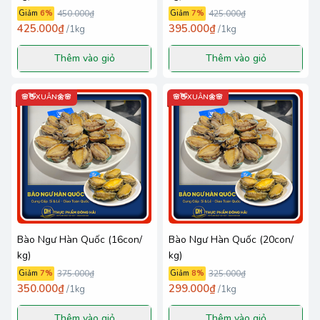
Giảm
6
%
450.000₫
Giảm
7
%
425.000₫
425.000₫
395.000₫
/
1kg
/
1kg
Thêm vào giỏ
Thêm vào giỏ
🌸👋XUÂN🌼🌸
🌸👋XUÂN🌼🌸
Bào Ngư Hàn Quốc (16con/
Bào Ngư Hàn Quốc (20con/
kg)
kg)
Giảm
7
%
375.000₫
Giảm
8
%
325.000₫
350.000₫
299.000₫
/
1kg
/
1kg
Thêm vào giỏ
Thêm vào giỏ