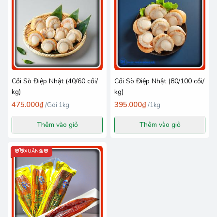
Cồi Sò Điệp Nhật (40/60 cồi/
Cồi Sò Điệp Nhật (80/100 cồi/
kg)
kg)
475.000₫
395.000₫
/
Gói 1kg
/
1kg
Thêm vào giỏ
Thêm vào giỏ
🌸👋XUÂN🌼🌸