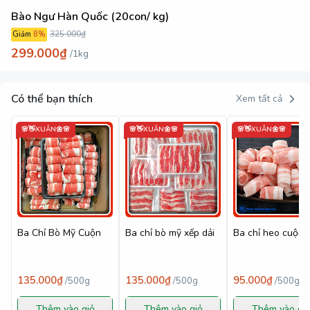
Bào Ngư Hàn Quốc (20con/ kg)
325.000₫
Giảm
8
%
299.000₫
/
1kg
Có thể bạn thích
Xem tất cả
🌸👋XUÂN🌼🌸
🌸👋XUÂN🌼🌸
🌸👋XUÂN🌼🌸
Ba Chỉ Bò Mỹ Cuộn
Ba chỉ bò mỹ xếp dải
Ba chỉ heo cuộn
135.000₫
135.000₫
95.000₫
/
500g
/
500g
/
500g
Thêm vào giỏ
Thêm vào giỏ
Thêm vào gi