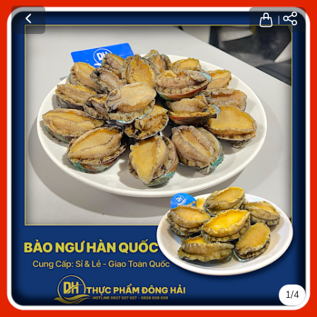
1
/
4