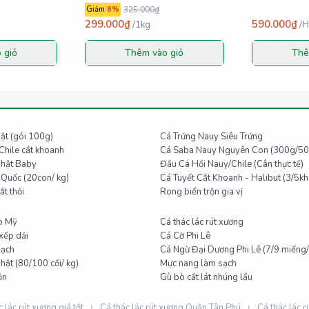
Giảm
8
%
325.000₫
299.000₫
590.000₫
/
1kg
/
H
 giỏ
Thêm vào giỏ
Thê
ật (gói 100g)
Cá Trứng Nauy Siêu Trứng
Chile cắt khoanh
Cá Saba Nauy Nguyên Con (300g/50
Nhật Baby
Đầu Cá Hồi Nauy/Chile (Cân thực tế)
Quốc (20con/ kg)
Cá Tuyết Cắt Khoanh - Halibut (3/5kh
ắt thỏi
Rong biển trộn gia vị
Bò Mỹ
Cá thác lác rút xương
xếp dải
Cá Cờ Phi Lê
sạch
Cá Ngừ Đại Dương Phi Lê (7/9 miếng/
hật (80/100 cồi/ kg)
Mực nang làm sạch
ộn
Gù bò cắt lát nhúng lẩu
 lác rút xương giá tốt
Cá thác lác rút xương Quận Tân Phú
Cá thác lác 