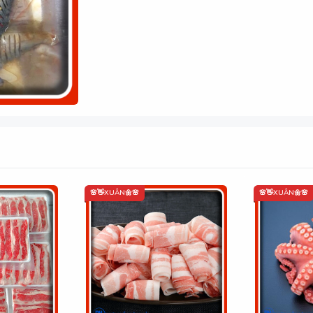
🌸👋XUÂN🌼🌸
🌸👋XUÂN🌼🌸