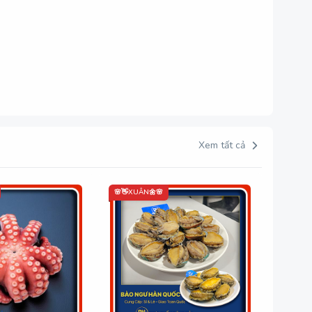
Xem tất cả
🌸👋XUÂN🌼🌸