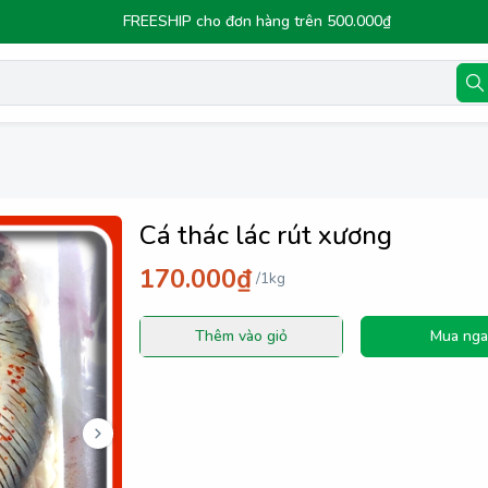
FREESHIP cho đơn hàng trên 500.000₫
Cá thác lác rút xương
170.000₫
/
1kg
Thêm vào giỏ
Mua nga