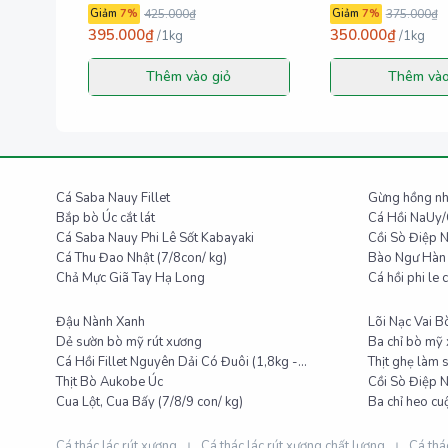
Giảm
7
%
425.000₫
Giảm
7
%
375.000₫
395.000₫
350.000₫
/
1kg
/
1kg
Thêm vào giỏ
Thêm vào
Cá Saba Nauy Fillet
Gừng hồng nh
Bắp bò Úc cắt lát
Cá Hồi NaUy/
Cá Saba Nauy Phi Lê Sốt Kabayaki
Cồi Sò Điệp 
Cá Thu Đao Nhật (7/8con/ kg)
Bào Ngư Hàn 
Chả Mực Giã Tay Hạ Long
Cá hồi phi le c
Đậu Nành Xanh
Lõi Nạc Vai 
Dẻ sườn bò mỹ rút xương
Ba chỉ bò mỹ 
Cá Hồi Fillet Nguyên Dải Có Đuôi (1,8kg -
Thịt ghẹ làm 
2,4kg/dải. Cân thực tế)
Thịt Bò Aukobe Úc
Cồi Sò Điệp N
Cua Lột, Cua Bấy (7/8/9 con/ kg)
Ba chỉ heo cu
Cá thác lác rút xương
Cá thác lác rút xương chất lượng
Cá thác