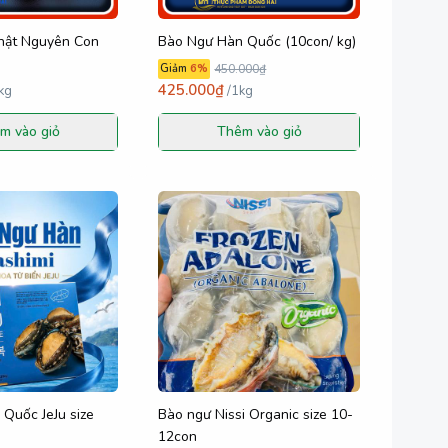
hật Nguyên Con
Bào Ngư Hàn Quốc (10con/ kg)
Giảm
6
%
450.000₫
425.000₫
kg
/
1kg
m vào giỏ
Thêm vào giỏ
Quốc JeJu size
Bào ngư Nissi Organic size 10-
12con