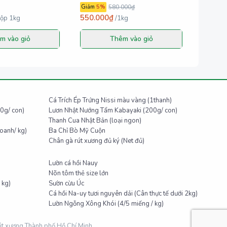
Giảm
5
%
580.000₫
550.000₫
ộp 1kg
/
1kg
m vào giỏ
Thêm vào giỏ
Cá Trích Ép Trứng Nissi màu vàng (1thanh)
0g/ con)
Lươn Nhật Nướng Tẩm Kabayaki (200g/ con)
Thanh Cua Nhật Bản (loại ngon)
oanh/ kg)
Ba Chỉ Bò Mỹ Cuộn
Chân gà rút xương đủ ký (Net đủ)
Lườn cá hồi Nauy
Nõn tôm thẻ size lớn
 kg)
Sườn cừu Úc
Cá hồi Na-uy tươi nguyên dải (Cân thực tế dưới 2kg)
Lườn Ngỗng Xông Khói (4/5 miếng / kg)
rút xương Thành phố Hồ Chí Minh