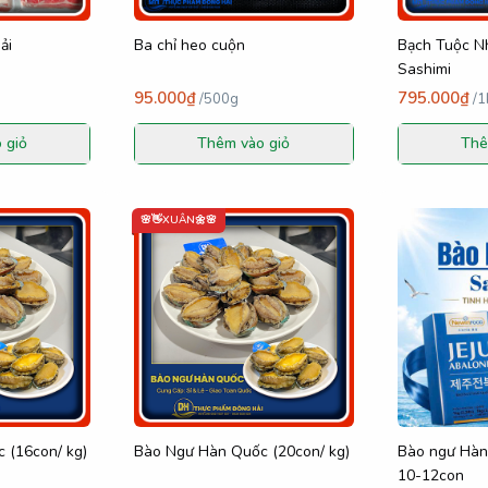
ải
Ba chỉ heo cuộn
Bạch Tuộc N
Sashimi
95.000₫
795.000₫
/
500g
/
1
 giỏ
Thêm vào giỏ
Thê
🌸👋XUÂN🌼🌸
 (16con/ kg)
Bào Ngư Hàn Quốc (20con/ kg)
Bào ngư Hàn 
10-12con