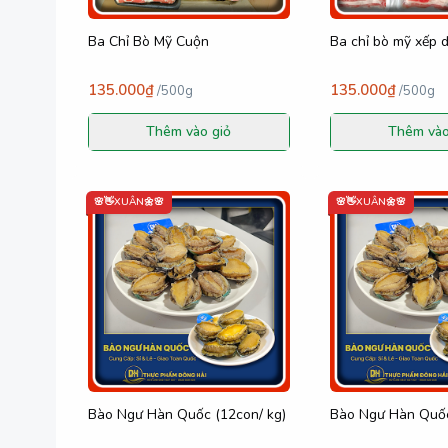
Ba Chỉ Bò Mỹ Cuộn
Ba chỉ bò mỹ xếp d
135.000₫
135.000₫
/
500g
/
500g
Thêm vào giỏ
Thêm vào
🌸👋XUÂN🌼🌸
🌸👋XUÂN🌼🌸
Bào Ngư Hàn Quốc (12con/ kg)
Bào Ngư Hàn Quốc