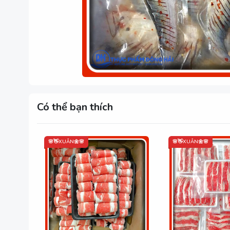
Có thể bạn thích
🌸👋XUÂN🌼🌸
🌸👋XUÂN🌼🌸